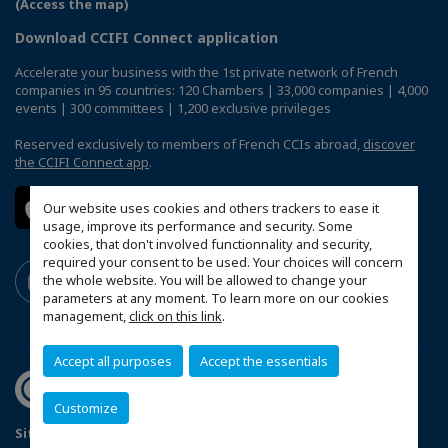
(Access the map)
Download CCIFI Connect application
Accelerate your business with the 1st private network of French
companies in 95 countries: 120 Chambers | 33,000 companies | 4,000
events | 300 committees | 1,200 exclusive privileges
Reserved exclusively to members of French CCIs abroad,
discover
the CCIFI Connect app
.
Our website uses cookies and others trackers to ease it
usage, improve its performance and security. Some
cookies, that don't involved functionnality and security,
required your consent to be used. Your choices will concern
the whole website. You will be allowed to change your
parameters at any moment. To learn more on our cookies
management,
click on this link
.
Accept all purposes
Accept the essentials
Customize
Sitemap
Legal Notices
FAQ