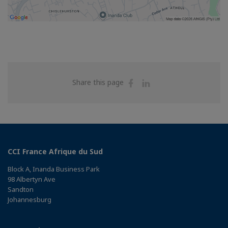
Share
Share
Share this page
on
on
Facebook
Linkedin
CCI France Afrique du Sud
Block A, Inanda Business Park
98 Albertyn Ave
Sandton
Johannesburg